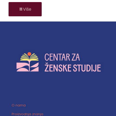
Više
O nama
Proizvodnja znanja