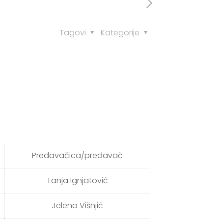
Tagovi
Kategorije
Predavačica/predavač
Tanja Ignjatović
Jelena Višnjić