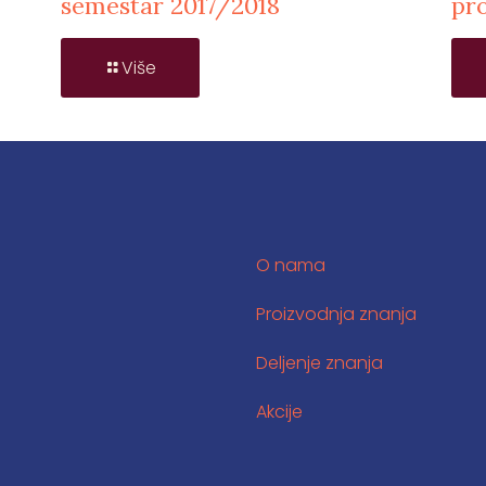
semestar 2017/2018
pr
Više
O nama
Proizvodnja znanja
Deljenje znanja
Akcije