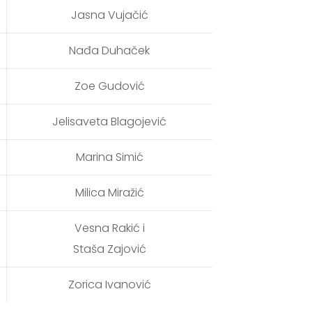
Jasna Vujačić
Nađa Duhaček
Zoe Gudović
Jelisaveta Blagojević
Marina Simić
Milica Miražić
Vesna Rakić i
Staša Zajović
Zorica Ivanović