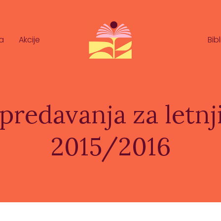
a
Akcije
Bib
predavanja za letnj
2015/2016