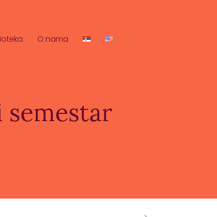
lioteka
O nama
i semestar