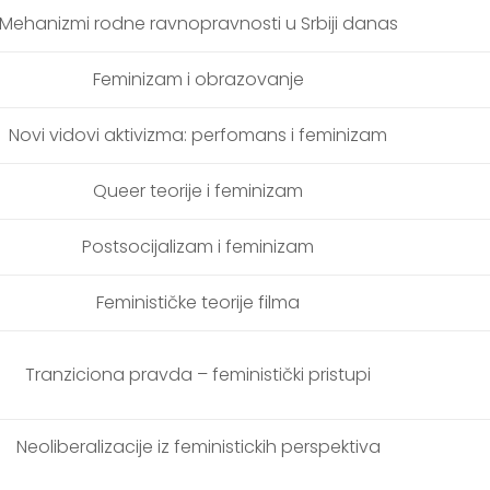
Mehanizmi rodne ravnopravnosti u Srbiji danas
Feminizam i obrazovanje
Novi vidovi aktivizma: perfomans i feminizam
Queer teorije i feminizam
Postsocijalizam i feminizam
Feminističke teorije filma
Tranziciona pravda – feministički pristupi
Neoliberalizacije iz feministickih perspektiva