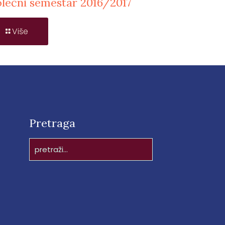
olećni semestar 2016/2017
Više
Pretraga