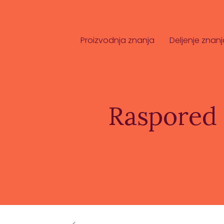
Proizvodnja znanja
Deljenje znanj
Raspored 