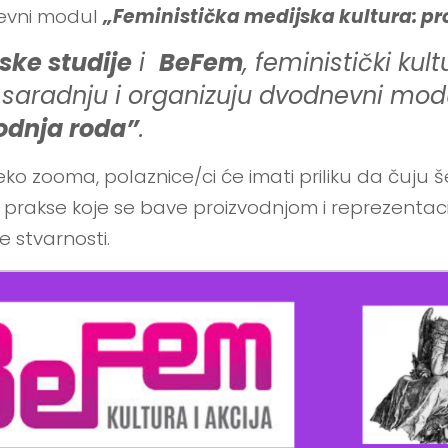
evni modul
„Feministička medijska kultura: pr
ske studije
i
BeFem
, feministički kul
saradnju i organizuju dvodnevni mo
odnja roda”
.
eko zooma, polaznice/ci će imati priliku da čuju 
 prakse koje se bave proizvodnjom i reprezentacij
 stvarnosti.