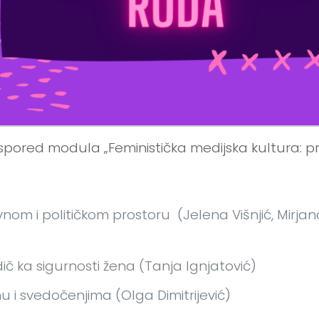
pored modula „Feministička medijska kultura: pr
nom i političkom prostoru (Jelena Višnjić, Mirjana
odič ka sigurnosti žena (Tanja Ignjatović)
lmu i svedočenjima (Olga Dimitrijević)