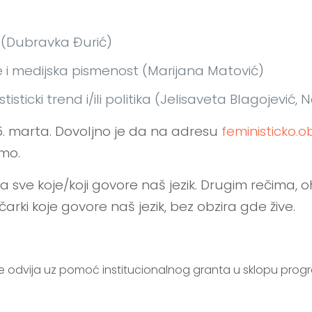
od (Dubravka Đurić)
anje i medijska pismenost (Marijana Matović)
tisticki trend i/ili politika (Jelisaveta Blagojev
15. marta. Dovoljno je da na adresu
feministicko
smo.
 sve koje/koji govore naš jezik. Drugim rečima, 
ičarki koje govore naš jezik, bez obzira gde žive.
se odvija uz pomoć institucionalnog granta u sklopu pro