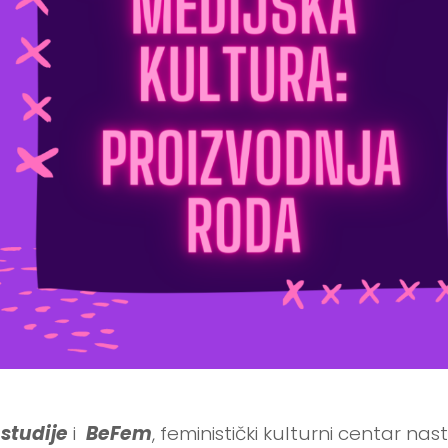
studije
i
BeFem
, feministički kulturni centar na