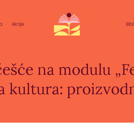
a
Akcije
Bib
češće na modulu „F
 kultura: proizvod