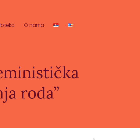
lioteka
O nama
eministička
nja roda”