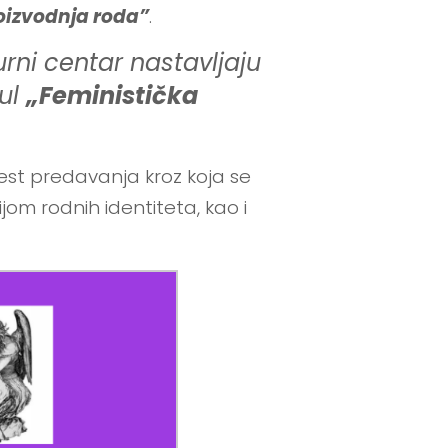
oizvodnja roda”
.
turni centar nastavljaju
dul
„Feministička
šest predavanja kroz koja se
om rodnih identiteta, kao i