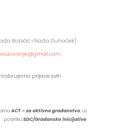
ić, Nađa Bobičić i Nađa Duhaček)
.obrazovanje@gmail.com
ohrabrujemo prijave svih
grama
ACT – za aktivno građanstvo
, uz
podršku
SDC/Građanske inicijative
.