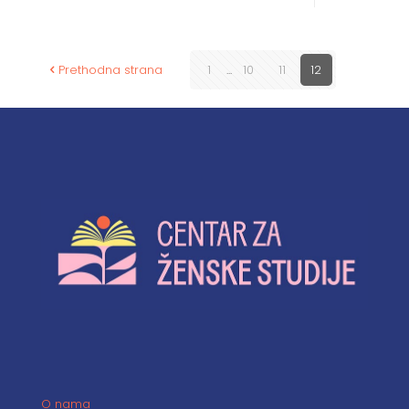
Prethodna strana
1
...
10
11
12
O nama