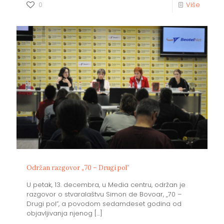
0
Više
Održan razgovor „70 – Drugi pol”
U petak, 13. decembra, u Media centru, održan je
razgovor o stvaralaštvu Simon de Bovoar, „70 –
Drugi pol”, a povodom sedamdeset godina od
objavljivanja njenog
[…]