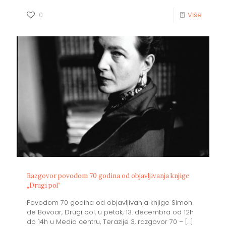
0
Više
Razgovor povodom 70 godina od objavljivanja knjige
„Drugi pol“
Povodom 70 godina od objavljivanja knjige Simon
de Bovoar, Drugi pol, u petak, 13. decembra od 12h
do 14h u Media centru, Terazije 3, razgovor 70 –
[…]