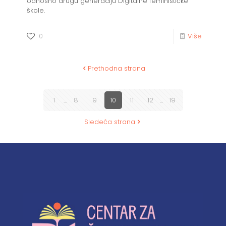
odnosno drugu generaciju Digitalne feminističke
škole.
0
Više
Prethodna strana
1
...
8
9
10
11
12
...
19
Sledeća strana