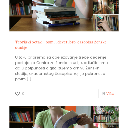
Teorijski petak – osmi i deveti broj časopisa Ženske
studije
U toku priprema za obeležavanje treće decenije
postojanja Centra za ženske studije, odlučile smo
da u potpunosti digitalizujemo arhivu Ženskih
studija, akademskog časopisa koji je pokrenut u
prvim
[…]
0
Više