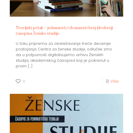
Teorijski petak – jedanaesti i dvanaesti broj (dvobroj)
časopisa Ženske studije
U toku priprema za obeležavanje treće decenije
postojanja Centra za ženske studije, odlučile smo
da u potpunosti digitalizujemo arhivu Ženskih
studija, akademskog časopisa koji je pokrenut u
prvim
[…]
0
Više