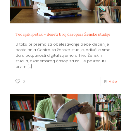
Teorijski petak – deseti broj časopisa Ženske studije
U toku priprema za obeležavanje treće decenije
postojanja Centra za ženske studije, odlučile smo
da u potpunosti digitalizujemo arhivu Ženskih
studija, akademskog časopisa koji je pokrenut u
prvim
[…]
0
Više