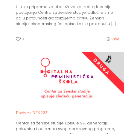
U toku priprema za obeležavanje treće decenije
postojanja Centra za ženske studije, odlučile smo
da u potpunosti digitalizujemo arhivu Ženskih
studija, akademskog časopisa koji je pokrenut u
[…]
0
Više
Poziv za DFŠ 2021
Centar za ženske studije upisuje 29. generaciju
polaznica i polaznika svog obrazovnog programa,