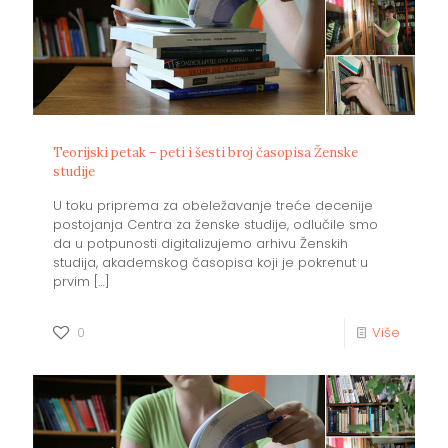
Teorijski petak – peti i šesti broj časopisa Ženske
studije
U toku priprema za obeležavanje treće decenije
postojanja Centra za ženske studije, odlučile smo
da u potpunosti digitalizujemo arhivu Ženskih
studija, akademskog časopisa koji je pokrenut u
prvim
[…]
0
Više