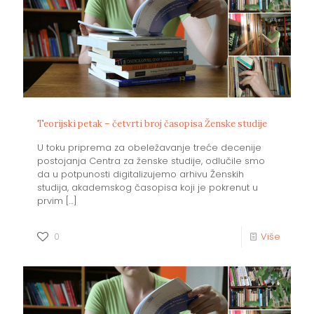
Teorijski petak – četvrti broj časopisa Ženske studije
U toku priprema za obeležavanje treće decenije
postojanja Centra za ženske studije, odlučile smo
da u potpunosti digitalizujemo arhivu Ženskih
studija, akademskog časopisa koji je pokrenut u
prvim
[…]
0
Više