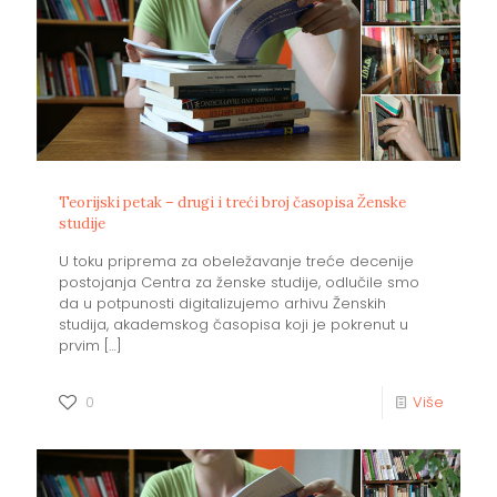
Teorijski petak – drugi i treći broj časopisa Ženske
studije
U toku priprema za obeležavanje treće decenije
postojanja Centra za ženske studije, odlučile smo
da u potpunosti digitalizujemo arhivu Ženskih
studija, akademskog časopisa koji je pokrenut u
prvim
[…]
0
Više