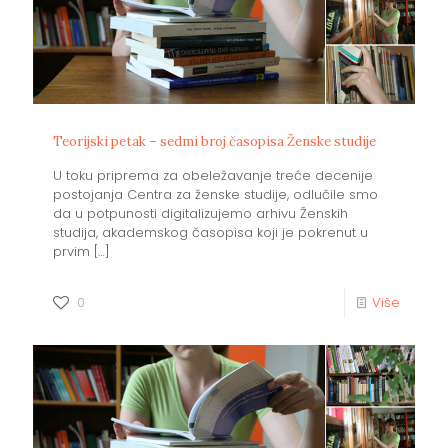
Teorijski petak – sedmi broj časopisa Ženske studije
U toku priprema za obeležavanje treće decenije
postojanja Centra za ženske studije, odlučile smo
da u potpunosti digitalizujemo arhivu Ženskih
studija, akademskog časopisa koji je pokrenut u
prvim
[…]
0
Više